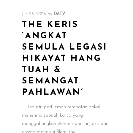
Jun 25, 2026
by
DATV
THE KERIS
‘ANGKAT
SEMULA LEGASI
HIKAYAT HANG
TUAH &
SEMANGAT
PAHLAWAN’
Industri perfileman tempatan bakal
menerima sebuah karya yang
menggabungkan elemen warisan, aksi dan
drama menerusi filem The