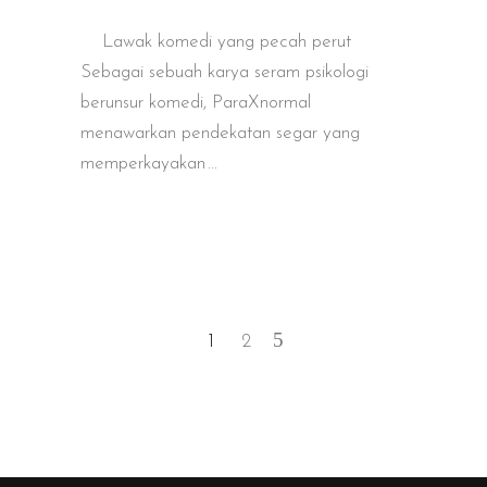
Lawak komedi yang pecah perut
Sebagai sebuah karya seram psikologi
berunsur komedi, ParaXnormal
menawarkan pendekatan segar yang
memperkayakan
1
2