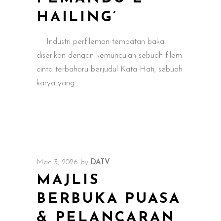
HAILING’
Industri perfileman tempatan bakal
diserikan dengan kemunculan sebuah filem
cinta terbaharu berjudul Kata Hati, sebuah
karya yang
Mac 3, 2026
by
DATV
MAJLIS
BERBUKA PUASA
& PELANCARAN