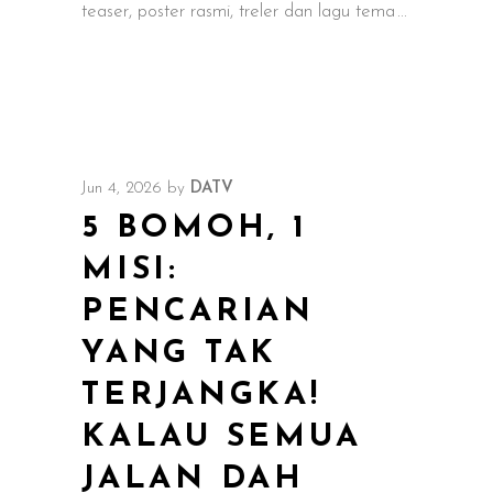
teaser, poster rasmi, treler dan lagu tema
Jun 4, 2026
by
DATV
5 BOMOH, 1
MISI:
PENCARIAN
YANG TAK
TERJANGKA!
KALAU SEMUA
JALAN DAH