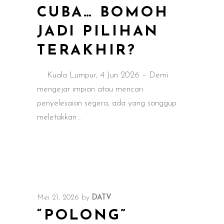
CUBA… BOMOH
JADI PILIHAN
TERAKHIR?
Kuala Lumpur, 4 Jun 2026 – Demi
mengejar impian atau mencari
penyelesaian segera, ada yang sanggup
meletakkan
Mei 21, 2026
by
DATV
“POLONG”