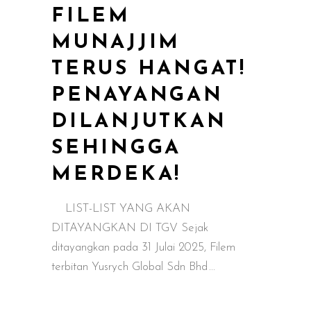
FILEM
MUNAJJIM
TERUS HANGAT!
PENAYANGAN
DILANJUTKAN
SEHINGGA
MERDEKA!
LIST-LIST YANG AKAN
DITAYANGKAN DI TGV Sejak
ditayangkan pada 31 Julai 2025, Filem
terbitan Yusrych Global Sdn Bhd