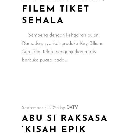
FILEM TIKET
SEHALA
Sempena dengan kehadiran bulan
Ramadan, syarikat produksi Key Billions
Sdn. Bhd. telah menganjurkan majlis
berbuka puasa pada
September 4, 2025
by
DATV
ABU SI RAKSASA
‘KISAH EPIK