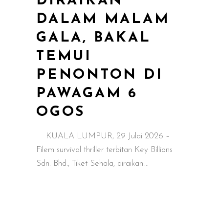
DIRAIKAN
DALAM MALAM
GALA, BAKAL
TEMUI
PENONTON DI
PAWAGAM 6
OGOS
KUALA LUMPUR, 29 Julai 2026 –
Filem survival thriller terbitan Key Billions
Sdn. Bhd., Tiket Sehala, diraikan