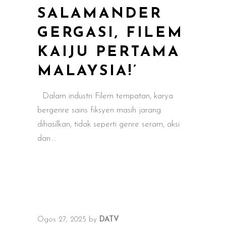
SALAMANDER
GERGASI, FILEM
KAIJU PERTAMA
MALAYSIA!’
Dalam industri Filem tempatan, karya
bergenre sains fiksyen masih jarang
dihasilkan, tidak seperti genre seram, aksi
dan
Ogos 27, 2025
by
DATV