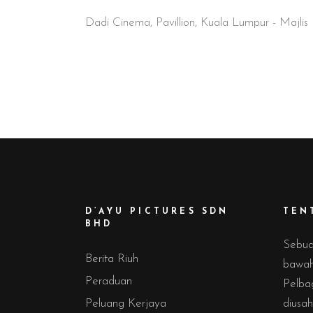
Dadi Cinema, Pavillion, Kuala Lumpur - Majl
D’AYU PICTURES SDN
TEN
BHD
Sebua
Berita Riuh
bawah 
Peraduan
Pelba
Peluang Kerjaya
diusah