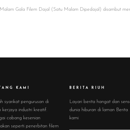
is Malam Gala Filem Dajal (Satu Malam Dipedajal) disambut m
TANG KAMI
BERITA RIUH
h syarikat pengurusan di
Layari berita hangat dan sens
kerjaya industri kreatif.
dunia hiburan di laman Berita
gai cabang kesenian
kami
akan seperti penerbitan filem