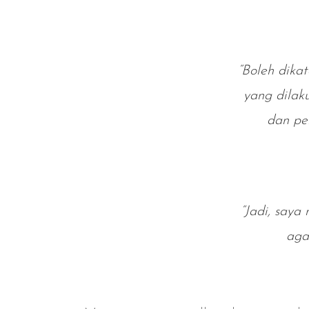
“Boleh dika
yang dilak
dan pe
“Jadi, say
aga