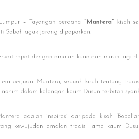
 Lumpur – Tayangan perdana
“Mantera”
kisah se
rti Sabah agak jarang dipaparkan.
erkait rapat dengan amalan kuno dan masih lagi d
lem berjudul Mantera, sebuah kisah tentang tradi
 sinonim dalam kalangan kaum Dusun terbitan syarik
antera adalah inspirasi daripada kisah ‘Bobolia
tang kewujudan amalan tradisi lama kaum Dusu