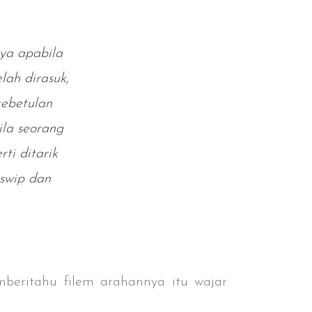
ya apabila
ah dirasuk,
kebetulan
ila seorang
ti ditarik
aswip dan
eritahu filem arahannya itu wajar