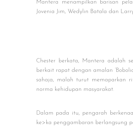
Mantera menampilkan barisan pelak
Jovenia Jim, Wedylin Batala dan Larr
Chester berkata, Mantera adalah 
berkait rapat dengan amalan ‘Boboli
sahaja, malah turut memaparkan rit
norma kehidupan masyarakat.
Dalam pada itu, pengarah berkena
ke>ka penggambaran berlangsung pa