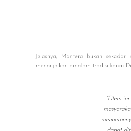
Jelasnya, Mantera bukan sekadar 
menonjolkan amalam tradisi kaum Du
“Filem in
masyarakat
menontonnya
dapat dit