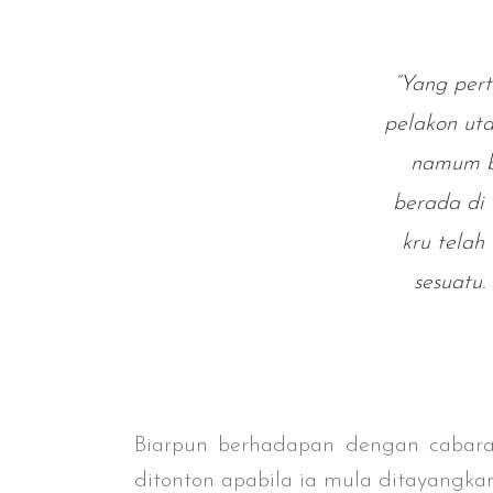
“Yang per
pelakon ut
namum be
berada di 
kru telah
sesuatu.
Biarpun berhadapan dengan cabara
ditonton apabila ia mula ditayangka