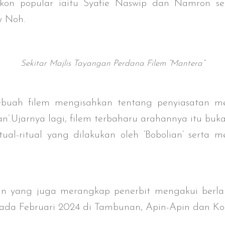
on popular iaitu Syafie Naswip dan Namron ser
y Noh.
Sekitar Majlis Tayangan Perdana Filem “Mantera”
sebuah filem mengisahkan tentang penyiasatan 
an’.Ujarnya lagi, filem terbaharu arahannya itu bu
ual-ritual yang dilakukan oleh ‘Bobolian’ serta
an yang juga merangkap penerbit mengakui berl
da Februari 2024 di Tambunan, Apin-Apin dan Kot