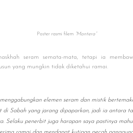
Poster rasmi filem
“Mantera”
naskhah seram semata-mata, tetapi ia membaw
sun yang mungkin tidak diketahui ramai.
i menggabungkan elemen seram dan mistik bertema
 di Sabah yang jarang dipaparkan, jadi ia antara ta
. Selaku penerbit juga harapan saya pastinya mahuk
erima ramai dan mendapat kutipan pecah panggung,