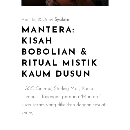
April 18, 2025
by
Syakirin
MANTERA:
KISAH
BOBOLIAN &
RITUAL MISTIK
KAUM DUSUN
GSC Cinema, Starling Mall, Kuala
Lumpur - Tayangan perdana "Mantera”
kisah seram yang dikaitkan dengan sesuatu
kaum,