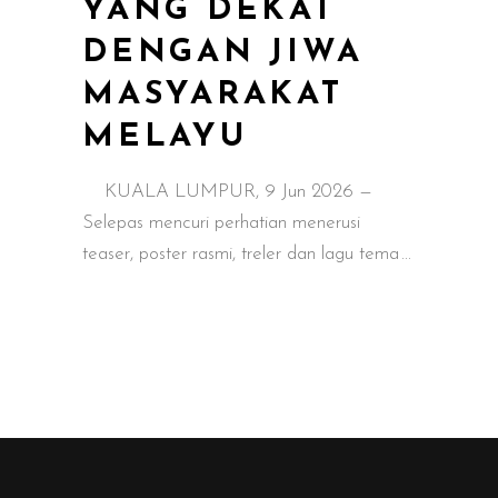
YANG DEKAT
DENGAN JIWA
MASYARAKAT
MELAYU
KUALA LUMPUR, 9 Jun 2026 —
Selepas mencuri perhatian menerusi
teaser, poster rasmi, treler dan lagu tema