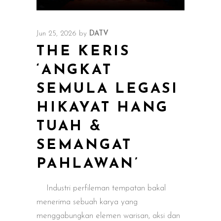
Jun 25, 2026
by
DATV
THE KERIS
‘ANGKAT
SEMULA LEGASI
HIKAYAT HANG
TUAH &
SEMANGAT
PAHLAWAN’
Industri perfileman tempatan bakal
menerima sebuah karya yang
menggabungkan elemen warisan, aksi dan