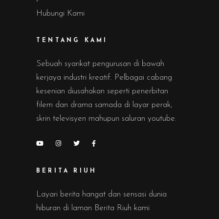
Hubungi Kami
TENTANG KAMI
Sebuah syarikat pengurusan di bawah
kerjaya industri kreatif. Pelbagai cabang
kesenian diusahakan seperti penerbitan
filem dan drama samada di layar perak,
skrin televisyen mahupun saluran youtube.
BERITA RIUH
Layari berita hangat dan sensasi dunia
hiburan di laman Berita Riuh kami