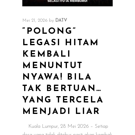
Mei 21, 2026
by
DATV
“POLONG”
LEGASI HITAM
KEMBALI
MENUNTUT
NYAWA! BILA
TAK BERTUAN…
YANG TERCELA
MENJADI LIAR
Kuala Lumpur, 28 Mei 2026 – Setiap
dosa yang tidak ditebus pasti akan kembali