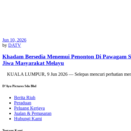
Jun 10, 2026
by
DATV
Khadam Bersedia Menemui Penonton Di Pawagam Sel
Jiwa Masyarakat Melayu
KUALA LUMPUR, 9 Jun 2026 — Selepas mencuri perhatian menerusi 
D’Ayu Pictures Sdn Bhd
Berita Riuh
Peraduan
Peluang Kerjaya
Jualan & Pemasaran
Hubungi Kami
Tentang Kami