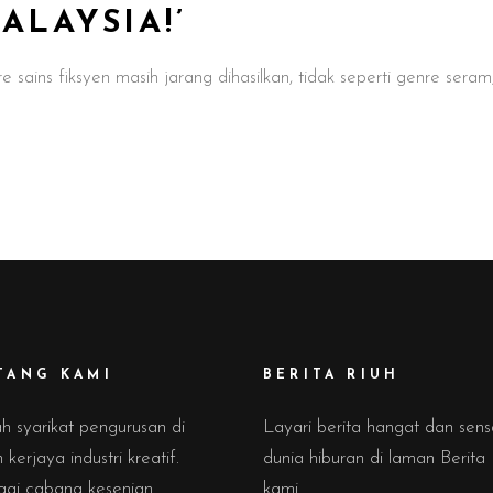
ALAYSIA!’
sains fiksyen masih jarang dihasilkan, tidak seperti genre seram
TANG KAMI
BERITA RIUH
h syarikat pengurusan di
Layari berita hangat dan sens
kerjaya industri kreatif.
dunia hiburan di laman Berita
gai cabang kesenian
kami