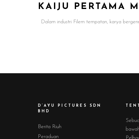
KAIJU PERTAMA M
Dalam industri Filem tempatan, karya bergenre 
D’AYU PICTURES SDN
TEN
BHD
Sebua
Berita Riuh
bawah 
Peraduan
Pelba