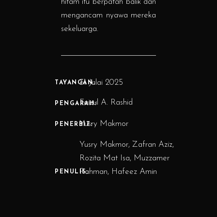
hitam itu berpatah balik dan
mengancam nyawa mereka
sekeluarga.
31 Julai 2025
TAYANGAN:
Faizul A. Rashid
PENGARAH:
Yusry Makmor
PENERBIT:
Yusry Makmor, Zafran Aziz,
Rozita Mat Isa, Muzzamer
Rahman, Hafeez Amin
PENULIS: